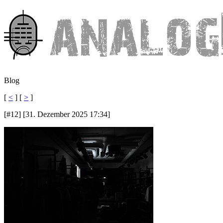
Blog
[
<
] [
>
]
[#12] [31. Dezember 2025 17:34]