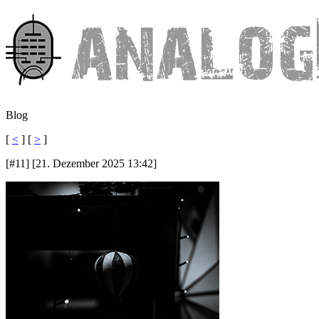
Blog
[
<
] [
>
]
[#11] [21. Dezember 2025 13:42]