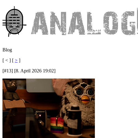
Blog
[ < ] [
>
]
[#13] [8. April 2026 19:02]